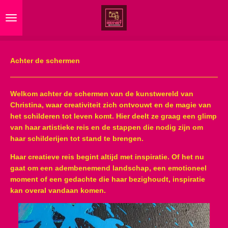
Ga
direct
naar
de
hoofdinhoud
Achter de schermen
Welkom achter de schermen van de kunstwereld van
Christina, waar creativiteit zich ontvouwt en de magie van
het schilderen tot leven komt. Hier deelt ze graag een glimp
van haar artistieke reis en de stappen die nodig zijn om
haar schilderijen tot stand te brengen.
Haar creatieve reis begint altijd met inspiratie. Of het nu
gaat om een adembenemend landschap, een emotioneel
moment of een gedachte die haar bezighoudt, inspiratie
kan overal vandaan komen.