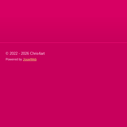
l
e
a
l
e
l
r
e
n
e
n
© 2022 - 2026 Chris4art
Powered by
JouwWeb