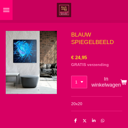
Ga
direct
naar
de
hoofdinhoud
BLAUW
SPIEGELBEELD
€ 24,95
GRATIS verzending
In
winkelwagen
20x20
D
D
S
D
e
e
h
e