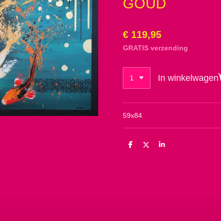
GOUD
€ 119,95
GRATIS verzending
In winkelwagen
59x84
D
D
S
e
e
h
l
e
a
e
l
r
n
e