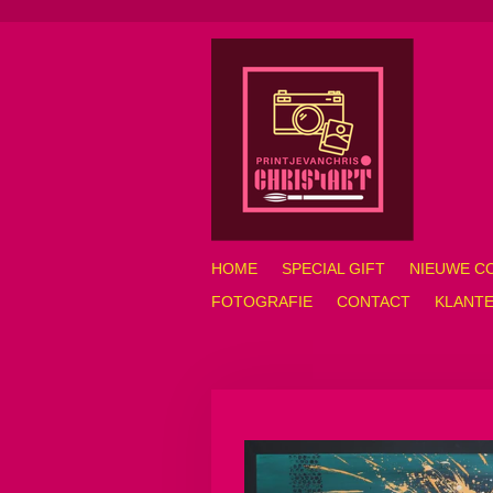
Ga
direct
naar
de
hoofdinhoud
HOME
SPECIAL GIFT
NIEUWE C
FOTOGRAFIE
CONTACT
KLANTE