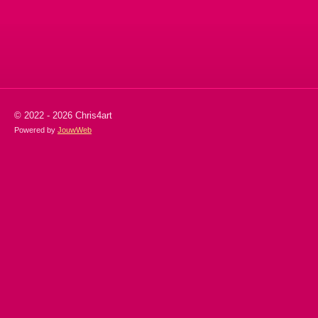
n
e
n
© 2022 - 2026 Chris4art
Powered by
JouwWeb